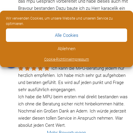
das mpu Gespräch vorbereitet und habe dieses auch mit 
Bravour bestanden Dazu baute ich zu Herr karacelik ein 
sehr vertrautes und freundschaftliche Beziehung auf  ! 
Wir verwenden Cookies, um unsere Website und unseren Service zu
Ich wüsste nicht was ich ohne Ihn gemacht hätte ! Er hat 
optimieren.
mir wirklich sehr geholfen hat mich wieder von 0 
Alle Cookies
aufgebaut und trotz der Schwere des Falles hat er nicht 
aufgegeben ! Das Resultat : bestanden 
 danke Herr 
Ablehnen
karacelik
Marco Neu
Cookie-Richtlinie
Impressum
vor 7 Jahren
Ich kann die MPU-Beratung jedem nur 
herzlich empfehlen. Ich habe mich sehr gut aufgehoben 
und beraten gefühlt. Es wird auf jeden punkt und Frage 
sehr ausführlich eingegangen. 
Ich habe die MPU beim ersten mal direkt bestanden was 
ich ohne die Beratung sicher nicht hinbekommen hätte. 
Nochmal ein Großen Dank an Adem. Ich würde jederzeit 
wieder diesen tollen Service in Anspruch nehmen. War 
absolut jeden Cent Wert.
Mehr Bewertungen