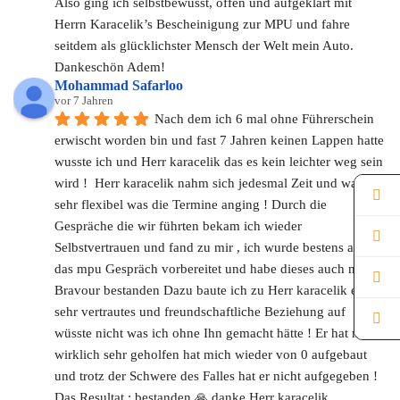
Also ging ich selbstbewusst, offen und aufgeklärt mit 
Herrn Karacelik’s Bescheinigung zur MPU und fahre 
seitdem als glücklichster Mensch der Welt mein Auto.
Dankeschön Adem!
Mohammad Safarloo
vor 7 Jahren
Nach dem ich 6 mal ohne Führerschein 
erwischt worden bin und fast 7 Jahren keinen Lappen hatte 
wusste ich und Herr karacelik das es kein leichter weg sein 
wird !  Herr karacelik nahm sich jedesmal Zeit und war 
sehr flexibel was die Termine anging ! Durch die  
Gespräche die wir führten bekam ich wieder 
Selbstvertrauen und fand zu mir , ich wurde bestens auf 
das mpu Gespräch vorbereitet und habe dieses auch mit 
Bravour bestanden Dazu baute ich zu Herr karacelik ein 
sehr vertrautes und freundschaftliche Beziehung auf  ! Ich 
wüsste nicht was ich ohne Ihn gemacht hätte ! Er hat mir 
wirklich sehr geholfen hat mich wieder von 0 aufgebaut 
und trotz der Schwere des Falles hat er nicht aufgegeben ! 
Das Resultat : bestanden 🙏 danke Herr karacelik