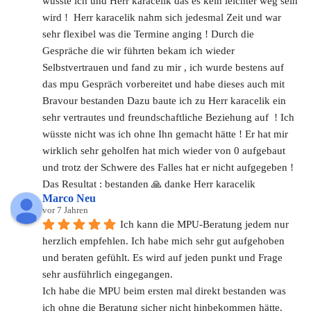
wusste ich und Herr karacelik das es kein leichter weg sein 
wird !  Herr karacelik nahm sich jedesmal Zeit und war 
sehr flexibel was die Termine anging ! Durch die  
Gespräche die wir führten bekam ich wieder 
Selbstvertrauen und fand zu mir , ich wurde bestens auf 
das mpu Gespräch vorbereitet und habe dieses auch mit 
Bravour bestanden Dazu baute ich zu Herr karacelik ein 
sehr vertrautes und freundschaftliche Beziehung auf  ! Ich 
wüsste nicht was ich ohne Ihn gemacht hätte ! Er hat mir 
wirklich sehr geholfen hat mich wieder von 0 aufgebaut 
und trotz der Schwere des Falles hat er nicht aufgegeben ! 
Das Resultat : bestanden 🙏 danke Herr karacelik
Marco Neu
vor 7 Jahren
Ich kann die MPU-Beratung jedem nur 
herzlich empfehlen. Ich habe mich sehr gut aufgehoben 
und beraten gefühlt. Es wird auf jeden punkt und Frage 
sehr ausführlich eingegangen. 
Ich habe die MPU beim ersten mal direkt bestanden was 
ich ohne die Beratung sicher nicht hinbekommen hätte. 