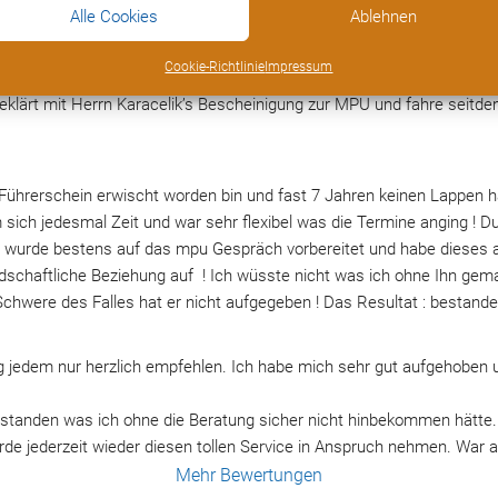
Alle Cookies
Ablehnen
tung so erfolgreich wie möglich durchzuführen. Er weiß worauf es an
Cookie-Richtlinie
Impressum
man alles verstanden hat und ob man irgendwo noch Fragen hat.
geklärt mit Herrn Karacelik’s Bescheinigung zur MPU und fahre seitde
ührerschein erwischt worden bin und fast 7 Jahren keinen Lappen hat
m sich jedesmal Zeit und war sehr flexibel was die Termine anging ! D
ch wurde bestens auf das mpu Gespräch vorbereitet und habe dieses 
dschaftliche Beziehung auf  ! Ich wüsste nicht was ich ohne Ihn gemach
Schwere des Falles hat er nicht aufgegeben ! Das Resultat : bestande
 jedem nur herzlich empfehlen. Ich habe mich sehr gut aufgehoben un
estanden was ich ohne die Beratung sicher nicht hinbekommen hätte.
e jederzeit wieder diesen tollen Service in Anspruch nehmen. War a
Mehr Bewertungen