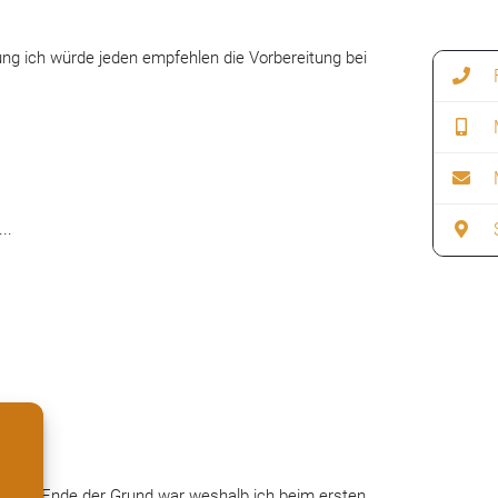
ng ich würde jeden empfehlen die Vorbereitung bei 
F
S
..
was am Ende der Grund war weshalb ich beim ersten 