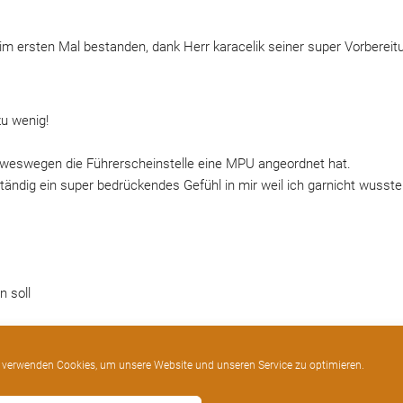
im ersten Mal bestanden, dank Herr karacelik seiner super Vorbereitu
zu wenig!
weswegen die Führerscheinstelle eine MPU angeordnet hat.
ändig ein super bedrückendes Gefühl in mir weil ich garnicht wusste.
n soll
 verwenden Cookies, um unsere Website und unseren Service zu optimieren.
gen und wusste nichts mit mir anzufangen. 
hnell weg. Er hat eine sehr korrekte, sympathische und offene Art, 