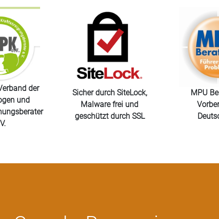
Verband der
Sicher durch SiteLock,
MPU Ber
ogen und
Malware frei und
Vorber
nungsberater
geschützt durch SSL
Deuts
V.