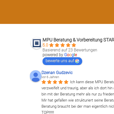
MPU Beratung & Vorbereitung STA
5.0
Basierend auf 23 Bewertungen
powered by
G
o
o
g
l
e
bewerte uns auf
Dzenan Gudzevic
vor 6 Jahren
Ich kann diese MPU Berat
verzweifelt und traurig, aber als ich dort 
bin mit der Beratung mehr als nur zu friede
Mir hat gefallen wie strukturiert seine Ber
Beratung braucht bei der man eigentlich ni
TOP!!!!!!!