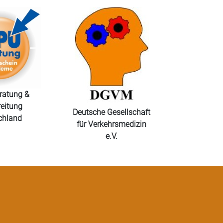
atung &
eitung
Deutsche Gesellschaft
chland
für Verkehrsmedizin
e.V.