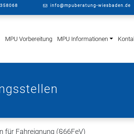
4358068
info@mpuberatung-wiesbaden.de
g
MPU Vorbereitung
MPU Informationen
Konta
gsstellen
n für Fahreignung (§66FeV)