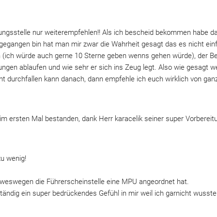
ungsstelle nur weiterempfehlen!! Als ich bescheid bekommen habe d
hin gegangen bin hat man mir zwar die Wahrheit gesagt das es nicht ei
n (ich würde auch gerne 10 Sterne geben wenns gehen würde), der Bera
atungen ablaufen und wie sehr er sich ins Zeug legt. Also wie gesagt 
cht durchfallen kann danach, dann empfehle ich euch wirklich von ga
im ersten Mal bestanden, dank Herr karacelik seiner super Vorbereitu
zu wenig!
weswegen die Führerscheinstelle eine MPU angeordnet hat.
ändig ein super bedrückendes Gefühl in mir weil ich garnicht wusste.