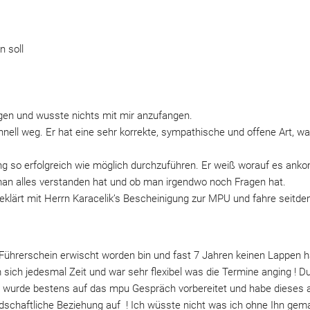
n soll
gen und wusste nichts mit mir anzufangen. 
hnell weg. Er hat eine sehr korrekte, sympathische und offene Art, 
tung so erfolgreich wie möglich durchzuführen. Er weiß worauf es an
man alles verstanden hat und ob man irgendwo noch Fragen hat.
geklärt mit Herrn Karacelik’s Bescheinigung zur MPU und fahre seitde
ührerschein erwischt worden bin und fast 7 Jahren keinen Lappen hat
m sich jedesmal Zeit und war sehr flexibel was die Termine anging ! D
ch wurde bestens auf das mpu Gespräch vorbereitet und habe dieses 
dschaftliche Beziehung auf  ! Ich wüsste nicht was ich ohne Ihn gemach