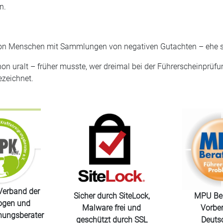
n.
schon Menschen mit Sammlungen von negativen Gutachten – ehe si
hon uralt – früher musste, wer dreimal bei der Führerscheinprüf
ezeichnet.
Verband der
Sicher durch SiteLock,
MPU Ber
ogen und
Malware frei und
Vorber
nungsberater
geschützt durch SSL
Deuts