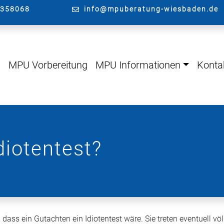
4358068
info@mpuberatung-wiesbaden.de
g
MPU Vorbereitung
MPU Informationen
Konta
diotentest?
 dass ein Gutachten ein Idiotentest wäre. Sie treten eventuell völ