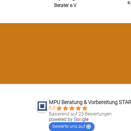
e.
Berater e.V.
MPU Beratung & Vorbereitung STA
5.0
Basierend auf 23 Bewertungen
powered by
G
o
o
g
l
e
bewerte uns auf